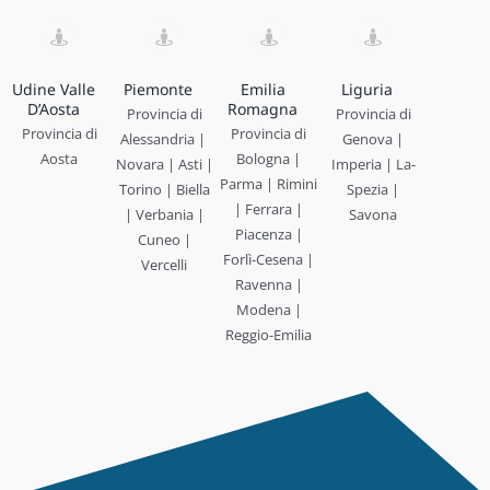
Udine Valle
Piemonte
Emilia
Liguria
D’Aosta
Romagna
Provincia di
Provincia di
Provincia di
Provincia di
Alessandria |
Genova |
Aosta
Bologna |
Novara | Asti |
Imperia | La-
Parma | Rimini
Torino | Biella
Spezia |
| Ferrara |
| Verbania |
Savona
Piacenza |
Cuneo |
Forlì-Cesena |
Vercelli
Ravenna |
Modena |
Reggio-Emilia