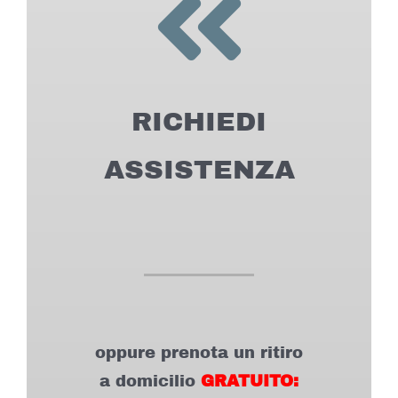
should
be
left
blank
RICHIEDI
ASSISTENZA
oppure prenota un ritiro
a domicilio
GRA
TUITO
: