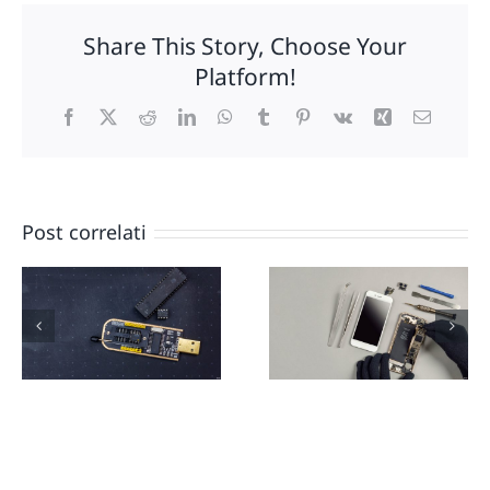
Share This Story, Choose Your
Platform!
Facebook
X
Reddit
LinkedIn
WhatsApp
Tumblr
Pinterest
Vk
Xing
Email
Post correlati