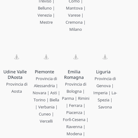
Treviso |
Como |
Belluno |
Mantova |
Venezia |
Varese |
Mestre
Cremona |
Milano
Udine Valle
Piemonte
Emilia
Liguria
D’Aosta
Romagna
Provincia di
Provincia di
Provincia di
Provincia di
Alessandria |
Genova |
Aosta
Bologna |
Novara | Asti |
Imperia | La-
Parma | Rimini
Torino | Biella
Spezia |
| Ferrara |
| Verbania |
Savona
Piacenza |
Cuneo |
Forlì-Cesena |
Vercelli
Ravenna |
Modena |