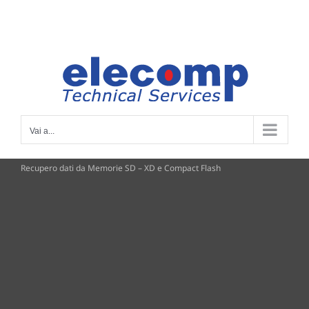
Salta
Facebook
al
contenuto
Vai a...
Recupero dati da Memorie SD – XD e Compact Flash