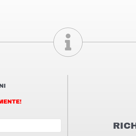
NI
MENTE!
RIC