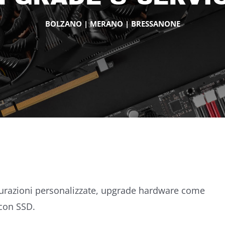
BOLZANO | MERANO | BRESSANONE
gurazioni personalizzate, upgrade hardware come
con SSD.