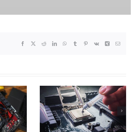
Facebook
X
Reddit
LinkedIn
WhatsApp
Tumblr
Pinterest
Vk
Xing
Email