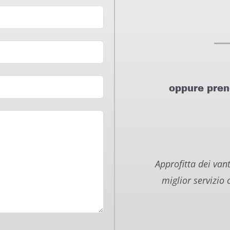
oppure preno
Approfitta dei vant
miglior servizio c