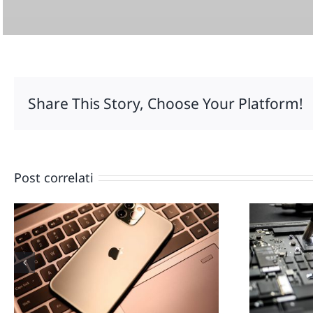
should
be
left
blank
Share This Story, Choose Your Platform!
Post correlati